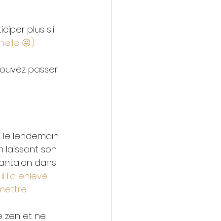
iper plus s'il 
nelle 😜).
pouvez passer 
l le lendemain 
n laissant son 
pantalon dans 
l l'a enlevé 
 mettre 
e zen et ne 