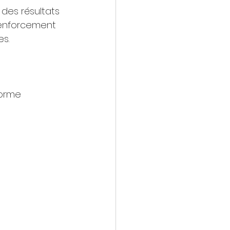
des résultats 
renforcement 
es.
norme 