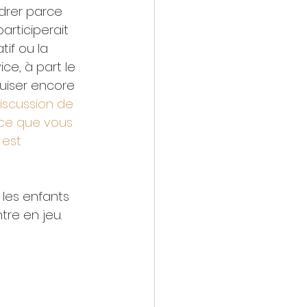
drer parce 
participerait 
tif ou la 
ce, à part le 
uiser encore 
discussion de 
ce que vous 
 est 
 les enfants 
tre en jeu. 