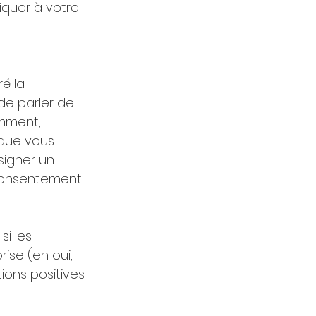
quer à votre 
é la 
de parler de 
omment, 
que vous 
signer un 
 consentement 
i les 
ise (eh oui, 
ions positives 