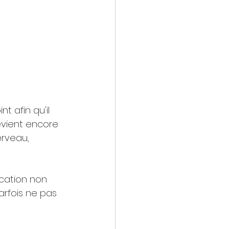
t afin qu'il 
vient encore 
erveau, 
cation non 
arfois ne pas 