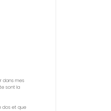
er dans mes 
te sont la 
n dos et que 