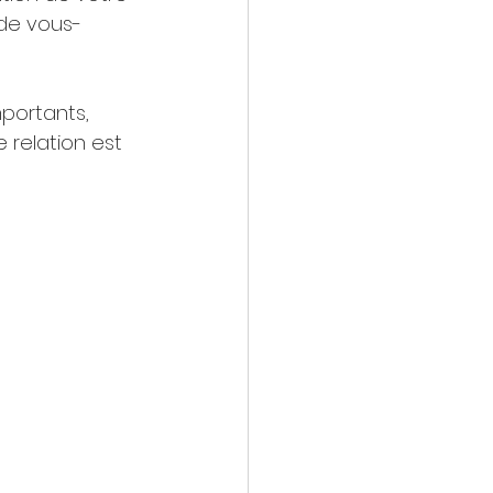
de vous-
mportants, 
 relation est 