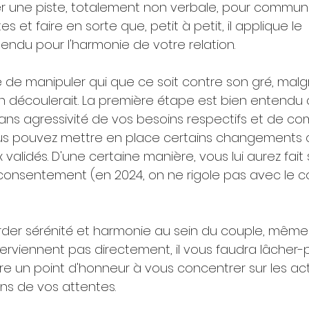
r une piste, totalement non verbale, pour communi
s et faire en sorte que, petit à petit, il applique le 
du pour l'harmonie de votre relation.
dée de manipuler qui que ce soit contre son gré, malgr
en découlerait. La première étape est bien entendu 
sans agressivité de vos besoins respectifs et de c
s pouvez mettre en place certains changements 
 validés. D'une certaine manière, vous lui aurez fait 
 consentement (en 2024, on ne rigole pas avec le
rder sérénité et harmonie au sein du couple, même s
rviennent pas directement, il vous faudra lâcher-pr
re un point d'honneur à vous concentrer sur les act
ens de vos attentes.