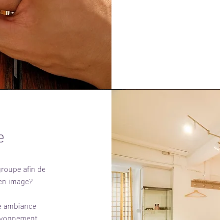
e
groupe afin de
 en image?
ne ambiance
rayonnement