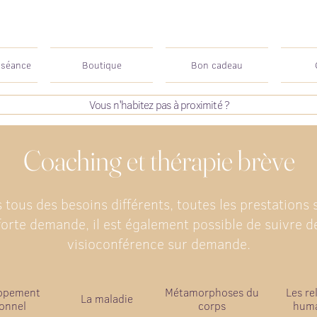
 séance
Boutique
Bon cadeau
Vous n'habitez pas à proximité ?
Coaching et thérapie brève
tous des besoins différents, toutes les prestations 
forte demande, il est également possible de suivre d
visioconférence sur demande.
ppement
Métamorphoses du
Les re
La maladie
onnel
corps
huma