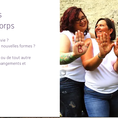
s
orps
vie ?
nouvelles formes ?
 ou de tout autre
changements et