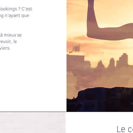
lookings ? C’est
ing n’ayant que
 à mieux se
evoit, le
viers.
Le c