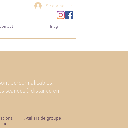
Se connecter
Contact
Blog
sont personnalisables.
es séances à distance en
lations
Ateliers de groupe
ines