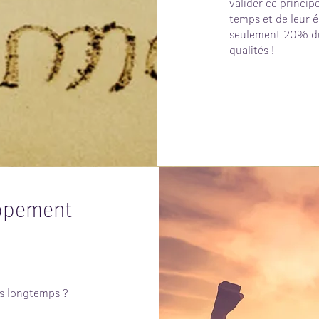
valider ce princi
temps et de leur é
seulement 20% du
qualités !
oppement
s longtemps ?