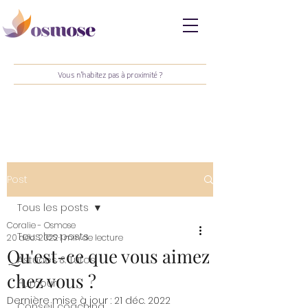
Vous n'habitez pas à proximité ?
Post
Tous les posts
Coralie - Osmose
Tous les posts
20 déc. 2022
1 min de lecture
Qu'est-ce que vous aimez
Astuces & Tutos
chez vous ?
Humour
Dernière mise à jour :
21 déc. 2022
Conseil coaching