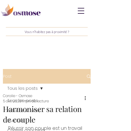
Vous n'habitez pas à proximité ?
Post
Tous les posts
Coralie - Osmose
Tous les posts
5 avr. 2023
1 min de lecture
Harmoniser sa relation
Astuces & Tutos
de couple
Humour
Réussir son couple est un travail 
Conseil coaching