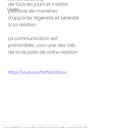
de tous les jours et il existe 
Divers
pléthore de manières 
d'apporter légèreté et sérénité 
à sa relation.
La communication est 
primordiale, voici une des clés 
de la réussite de votre relation.
https://youtu.be/hrEfWJL6Dew