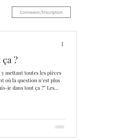
Connexion/Inscription
 ça ?
n y mettant toutes les pièces
t où la question n’est plus
is-je dans tout ça ?” Les
, des cycles, des passages.
e trouvé, il est déjà à
nt permanent, retrouver un
 vie de
rofessionnel, créativité,
 soi…