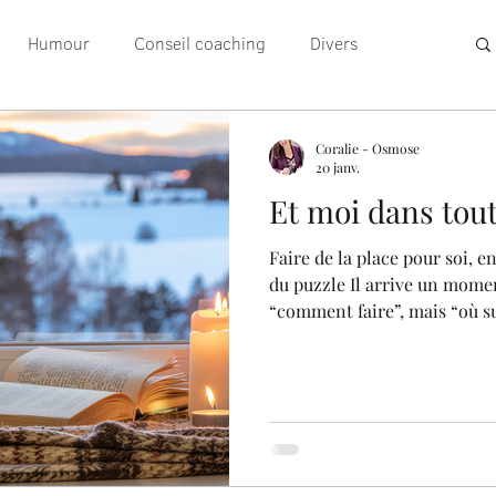
Humour
Conseil coaching
Divers
Coralie - Osmose
20 janv.
Et moi dans tout
Faire de la place pour soi, e
du puzzle Il arrive un momen
“comment faire”, mais “où su
femmes traversent des phases
Et, parfois, à peine l'équilibr
redéfinir. Dans ce mouveme
point d’appui devient essentiel. Maternité, études,
couple, amitié, engagement p
soin aux autres, temps pour