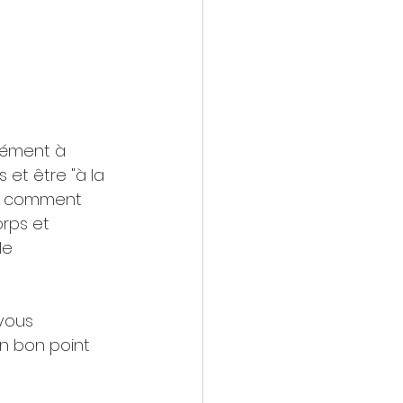
ément à 
et être "à la 
s comment 
rps et 
le 
vous 
n bon point 