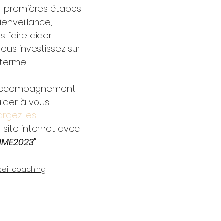
 4 premières étapes 
enveillance, 
 faire aider. 
ous investissez sur 
 terme.
d'accompagnement 
aider à vous 
argez les
 site internet avec 
IME2023"
eil coaching