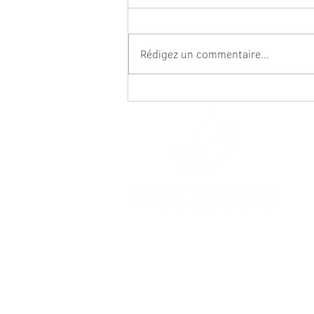
Rédigez un commentaire...
Astuce pour affiner et
allonger votre silhouette
Tout 
vous 
votr
relat
Les m