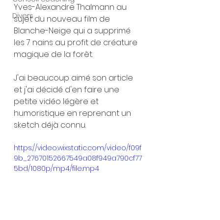
Yves-Alexandre Thalmann au 
Divers
sujet du nouveau film de 
Blanche-Neige qui a supprimé 
les 7 nains au profit de créature 
magique de la forêt.
J'ai beaucoup aimé son article 
et j'ai décidé d'en faire une 
petite vidéo légère et 
humoristique en reprenant un 
sketch déjà connu.
https://video.wixstatic.com/video/f09f
9b_27670152667549a08f949a790cf77
5bd/1080p/mp4/file.mp4