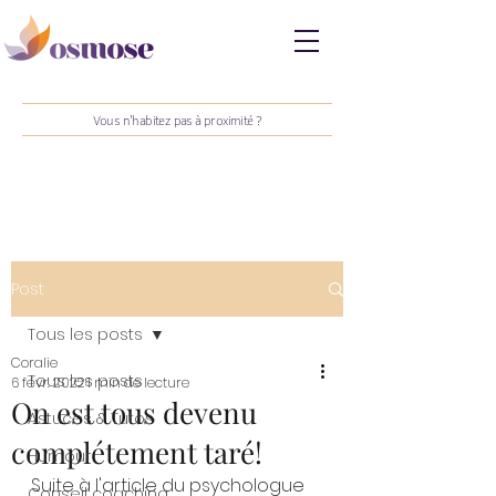
Vous n'habitez pas à proximité ?
Post
Tous les posts
Coralie
Tous les posts
6 févr. 2022
1 min de lecture
On est tous devenu
Astuces & Tutos
complétement taré!
Humour
Suite à l'article du psychologue 
Conseil coaching