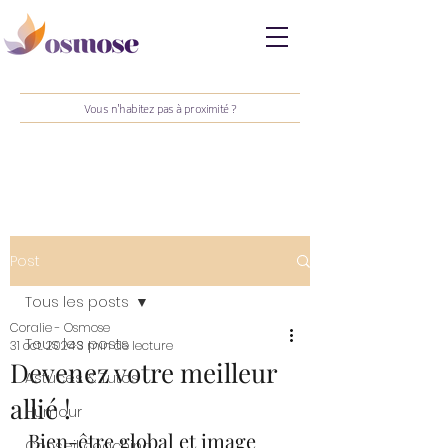
Vous n'habitez pas à proximité ?
Post
Tous les posts
Coralie - Osmose
Tous les posts
31 oct. 2024
3 min de lecture
Devenez votre meilleur
Astuces & Tutos
allié !
Humour
Bien-être global et image 
Conseil coaching