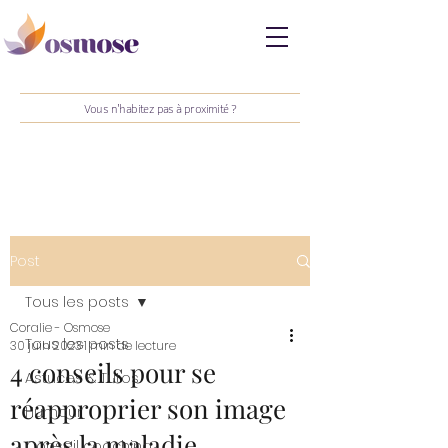
Vous n'habitez pas à proximité ?
Post
Tous les posts
Coralie - Osmose
Tous les posts
30 juin 2023
1 min de lecture
4 conseils pour se
Astuces & Tutos
réapproprier son image
Humour
après la maladie
Conseil coaching