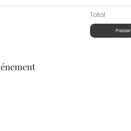
Total
Passe
événement
Notre philosophie
Où nous trouvez
en utilisant des outils concrets, je
accompagne dans l'amélioration de